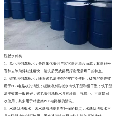
洗板水种类
1、氯化溶剂洗板水；是以氯化溶剂与其它溶剂混合而成；其溶解松
香和去除助焊剂速度快，清洗后无残留易挥发无需烘干的特点。
2、碳氢溶剂洗板水；随着碳氢清洗剂的被广泛使用，碳氢溶剂也被
用于PCB电路板的清洗；碳氢溶剂洗板水有快干型和慢干型；快干型
清洗效果一般较好，碳氢溶剂洗板水具有环保、气味小、可蒸馏回
收使用，其多用于精密类PCB电路板的清洗。
3、水基型洗板水；因水基清洗剂具有环保的特点，水基型洗板水不
具有防锈功能时应慎用，因水基清洗剂易加快引脚的腐蚀生锈。