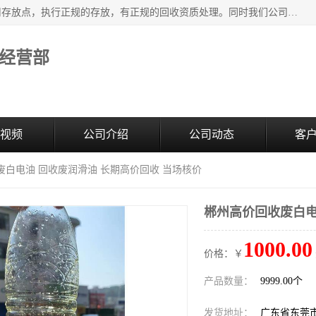
东莞市大岭山莞峰清洗剂经营部提供废旧化工原料的循环使用存放点，执行正规的存放，有正规的回收资质处理。同时我们公司批发零售回收级清洗剂，废液压油、废变压油、废清洗剂、脱模油、再生基础油，质量保证。
经营部
视频
公司介绍
公司动态
客
废白电油 回收废润滑油 长期高价回收 当场核价
郴州高价回收废白电
1000.00
价格：￥
产品数量：
9999.00个
发货地址：
广东省东莞