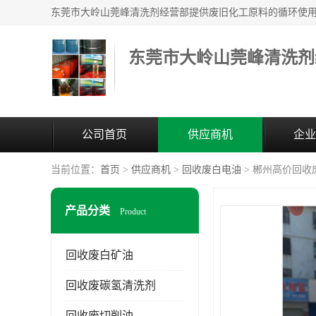
东莞市大岭山莞峰清洗剂
公司首页
供应商机
企业
当前位置：
首页
>
供应商机
>
回收废白电油
> 郴州高价回收
产品分类
Product
回收废白矿油
回收废碳氢清洗剂
回收废切削油