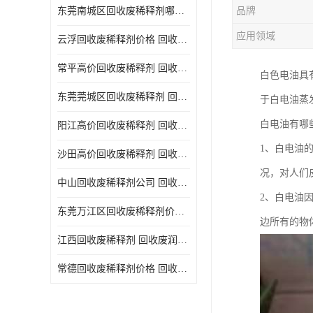
东莞南城区回收废稀释剂哪家好 回收废清洗剂
品牌
回收废三氯乙烯
应用领域
云浮回收废稀释剂价格 回收废润滑油
回收废清洗液
常平高价回收废稀释剂 回收废碳氢清洗剂
白色电油具
回收废防锈油
东莞莞城区回收废稀释剂 回收废食用油
于白电油蒸
回收废火花机油
白电油有哪
阳江高价回收废稀释剂 回收废二氯甲烷
回收废齿轮油
1、白电油
沙田高价回收废稀释剂 回收废机油
回收废液压油
况，对人们
中山回收废稀释剂公司 回收废切削油
回收废溶剂油
2、白电油
东莞万江区回收废稀释剂价格 回收废白电油
边所有的物
回收废四氯乙烯
江西回收废稀释剂 回收废润滑油
回收废白电油
常德回收废稀释剂价格 回收废清洗液
废碳氢清洗剂回收