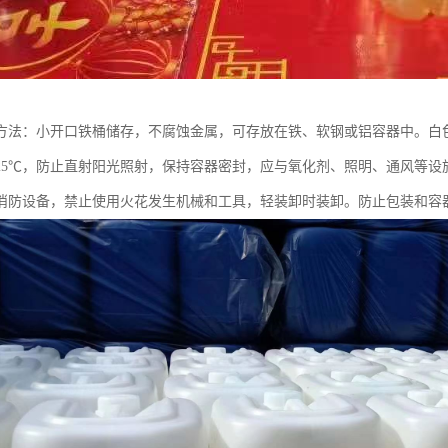
方法：小开口铁桶储存，不腐蚀金属，可存放在铁、软钢或铝容器中。白
25℃，防止直射阳光照射，保持容器密封，应与氧化剂、照明、通风等设
消防设备，禁止使用火花发生机械和工具，轻装卸时装卸。防止包装和容