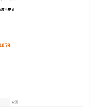
收废白电油
4059
全国