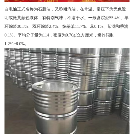
白电油正式名称为石脑油，又称粗汽油，在常温、常压下为无色透
明或微黄颜色液体，有特别气味，不溶于水。一般含烷烃55.4%、单
环烷烃30.3%、双环烷烃2.4%、烷基苯11.7%、苯0.1%、茚满和萘满
0.1%。平均分子量为114，密度为0.76g/立方厘米，爆炸限制
1.2%~6.0%。