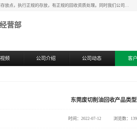
东莞市大岭山莞峰清洗剂经营部提供废旧化工原料的循环使用存放点，执行正规的存放，有正规的回收资质处理。同时我们公司批发零售回收级清洗剂，废液压油、废变压油、废清洗剂、脱模油、再生基础油，质量保证。
经营部
视频
公司介绍
公司动态
客
东莞废切削油回收产品类型
时间：2022-07-12
浏览数：139