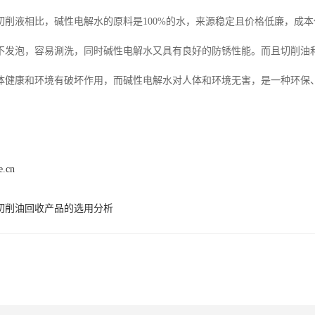
切削液相比，碱性电解水的原料是100%的水，来源稳定且价格低廉，成
不发泡，容易涮洗，同时碱性电解水又具有良好的防锈性能。而且切削油
体健康和环境有破坏作用，而碱性电解水对人体和环境无害，是一种环保
e.cn
切削油回收产品的选用分析