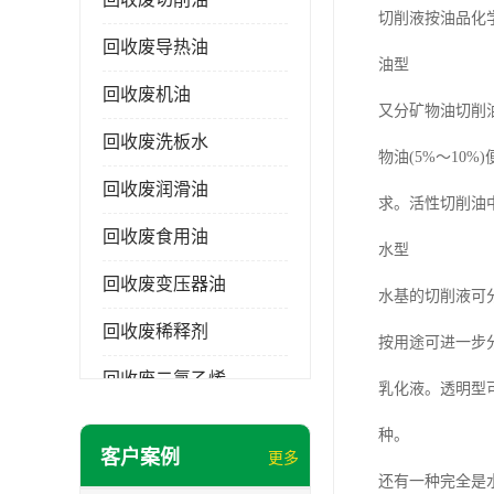
切削液按油品化学
回收废导热油
油型
回收废机油
又分矿物油切削
回收废洗板水
物油(5%～1
回收废润滑油
求。活性切削油
回收废食用油
水型
回收废变压器油
水基的切削液可
回收废稀释剂
按用途可进一步
回收废二氯乙烯
乳化液。透明型
回收废清洗剂
种。
客户案例
更多
回收废二氯甲烷
还有一种完全是水