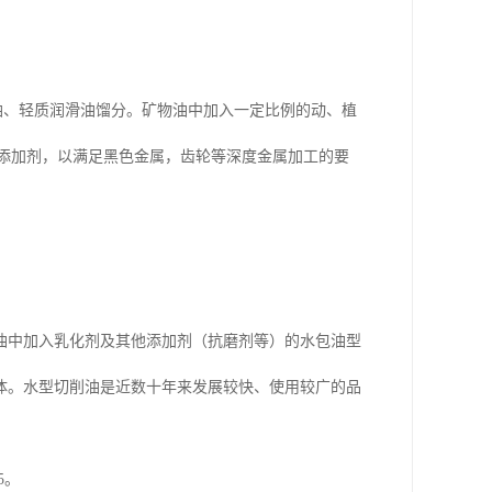
油、轻质润滑油馏分。矿物油中加入一定比例的动、植
极压添加剂，以满足黑色金属，齿轮等深度金属加工的要
油中加入乳化剂及其他添加剂（抗磨剂等）的水包油型
体。水型切削油是近数十年来发展较快、使用较广的品
5。