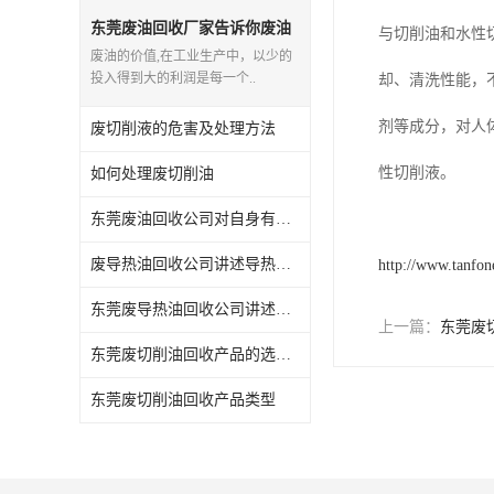
回收废三氯乙烯
东莞废油回收厂家告诉你废油
与切削油和水性
的价值
废油的价值,在工业生产中，以少的
回收废清洗液
投入得到大的利润是每一个..
却、清洗性能，
回收废防锈油
剂等成分，对人
废切削液的危害及处理方法
回收废火花机油
性切削液。
如何处理废切削油
回收废齿轮油
东莞废油回收公司对自身有哪些要求
回收废液压油
废导热油回收公司讲述导热油检测
http://www.tanfon
东莞废导热油回收公司讲述导热油防护措施
回收废溶剂油
上一篇：
东莞废
东莞废切削油回收产品的选用分析
回收废四氯乙烯
东莞废切削油回收产品类型
回收废白电油
废碳氢清洗剂回收