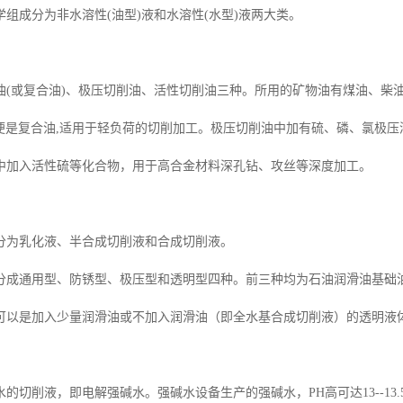
组成分为非水溶性(油型)液和水溶性(水型)液两大类。
油(或复合油)、极压切削油、活性切削油三种。所用的矿物油有煤油、柴
0%)便是复合油,适用于轻负荷的切削加工。极压切削油中加有硫、磷、氯
中加入活性硫等化合物，用于高合金材料深孔钻、攻丝等深度加工。
分为乳化液、半合成切削液和合成切削液。
分成通用型、防锈型、极压型和透明型四种。前三种均为石油润滑油基础
可以是加入少量润滑油或不加入润滑油（即全水基合成切削液）的透明液
的切削液，即电解强碱水。强碱水设备生产的强碱水，PH高可达13--13.