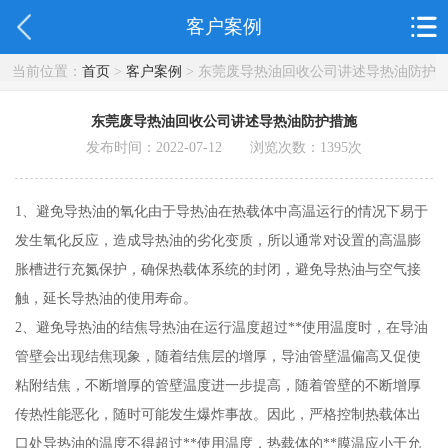
客户案例
当前位置：
首页
>
客户案例
> 东莞废导热油回收公司讲述导热油防护
措施
东莞废导热油回收公司讲述导热油防护措施
发布时间：2022-07-12 浏览次数：
1395
次
1、避免导热油的氧化由于导热油在热载体中高温运行的情况下易于
发生氧化反应，造成导热油的劣化变质，所以通常对设置的高温膨
胀槽进行充氮保护，确保热载体系统的封闭，避免导热油与空气接
触，延长导热油的使用寿命。
2、避免导热油的结焦导热油在运行温度超过**使用温度时，在导油
管壁会出现结焦现象，随着结焦层的增厚，导油管壁温偏高又促使
粘附结焦，不断增厚的管壁温度进一步提高，随着管壁的不断增厚
传热性能恶化，随时可能发生爆炸事故。因此，严格控制热载体出
口处导热油的温度不得超过**使用温度，热载体的**膜温应小于允