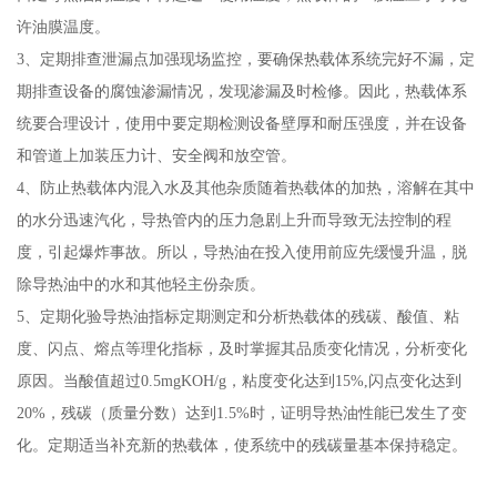
许油膜温度。
3、定期排查泄漏点加强现场监控，要确保热载体系统完好不漏，定
期排查设备的腐蚀渗漏情况，发现渗漏及时检修。因此，热载体系
统要合理设计，使用中要定期检测设备壁厚和耐压强度，并在设备
和管道上加装压力计、安全阀和放空管。
4、防止热载体内混入水及其他杂质随着热载体的加热，溶解在其中
的水分迅速汽化，导热管内的压力急剧上升而导致无法控制的程
度，引起爆炸事故。所以，导热油在投入使用前应先缓慢升温，脱
除导热油中的水和其他轻主份杂质。
5、定期化验导热油指标定期测定和分析热载体的残碳、酸值、粘
度、闪点、熔点等理化指标，及时掌握其品质变化情况，分析变化
原因。当酸值超过0.5mgKOH/g，粘度变化达到15%,闪点变化达到
20%，残碳（质量分数）达到1.5%时，证明导热油性能已发生了变
化。定期适当补充新的热载体，使系统中的残碳量基本保持稳定。